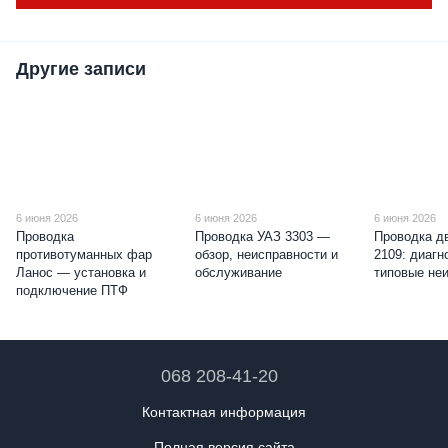
Другие записи
6 июня 2026
6 июня 2026
6 июня 2026
Проводка
Проводка УАЗ 3303 —
Проводка д
противотуманных фар
обзор, неисправности и
2109: диагн
Ланос — установка и
обслуживание
типовые не
подключение ПТФ
068 208-41-20
Контактная информация
Полная версия сайта