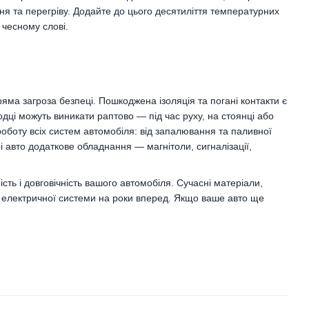
ня та перегріву. Додайте до цього десятиліття температурних
 чесному слові.
ма загроза безпеці. Пошкоджена ізоляція та погані контакти є
дці можуть виникати раптово — під час руху, на стоянці або
роботу всіх систем автомобіля: від запалювання та паливної
 авто додаткове обладнання — магнітоли, сигналізації,
ість і довговічність вашого автомобіля. Сучасні матеріали,
єї електричної системи на роки вперед. Якщо ваше авто ще