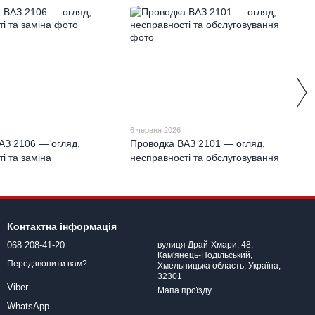
6 червня 2026
АЗ 2106 — огляд,
Проводка ВАЗ 2101 — огляд,
і та заміна
несправності та обслуговування
Контактна інформація
068 208-41-20
вулиця Драй-Хмари, 48,
Кам'янець-Подільський,
Передзвонити вам?
Хмельницька область, Україна,
32301
Viber
Мапа проїзду
WhatsApp