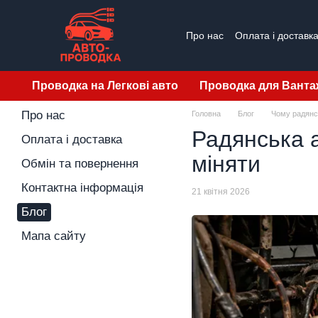
Перейти до основного контенту
Про нас
Оплата і доставк
Проводка на Легкові авто
Проводка для Ванта
Про нас
Головна
Блог
Чому радянс
Радянська а
Оплата і доставка
міняти
Обмін та повернення
Контактна інформація
21 квітня 2026
Блог
Мапа сайту