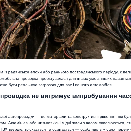
 із радянської епохи або раннього пострадянського періоду, є вел
томобільна проводка проектувалася для інших умов, інших навантаже
оже бути реальною загрозою для вас і вашого автомобіля.
 проводка не витримує випробування час
ої автопроводки — це матеріали та конструктивні рішення, які були
м. Алюмінієві або низькоякісні мідні жили з часом окислюються, ста
 ПВХ твердіє, тріскається та осипається — особливо в місцях переги