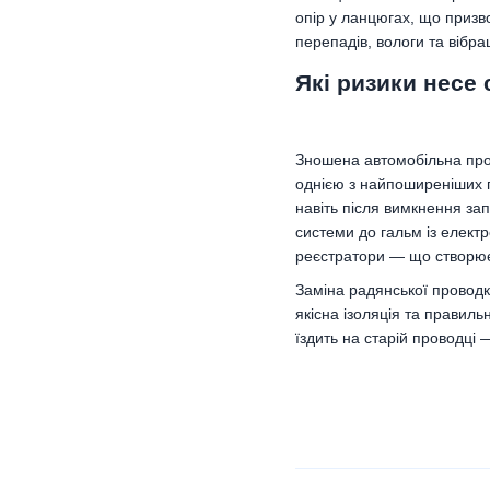
опір у ланцюгах, що призв
перепадів, вологи та вібра
Які ризики несе 
Зношена автомобільна пров
однією з найпоширеніших п
навіть після вимкнення за
системи до гальм із елект
реєстратори — що створює
Заміна радянської проводки
якісна ізоляція та правил
їздить на старій проводці 