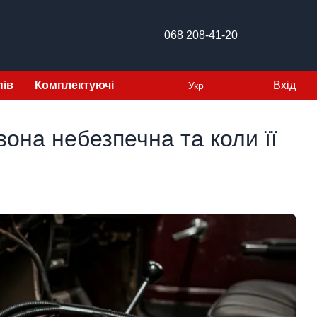
068 208-41-20
пів
Комплектуючі
Вхід
Укр
она небезпечна та коли її