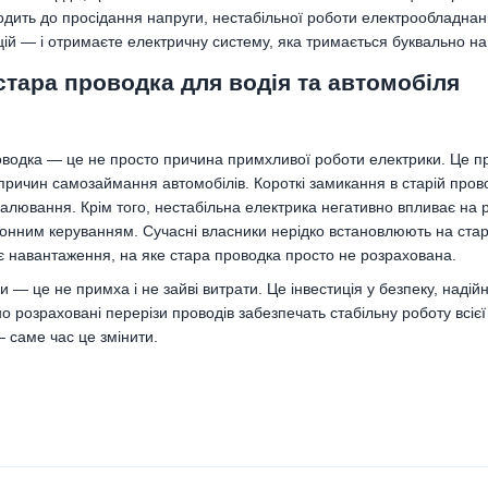
одить до просідання напруги, нестабільної роботи електрообладнан
цій — і отримаєте електричну систему, яка тримається буквально на
стара проводка для водія та автомобіля
одка — це не просто причина примхливої роботи електрики. Це пря
ричин самозаймання автомобілів. Короткі замикання в старій прово
палювання. Крім того, нестабільна електрика негативно впливає на 
ронним керуванням. Сучасні власники нерідко встановлюють на старі
 навантаження, на яке стара проводка просто не розрахована.
 — це не примха і не зайві витрати. Це інвестиція у безпеку, надійн
ьно розраховані перерізи проводів забезпечать стабільну роботу всі
— саме час це змінити.