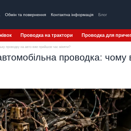
а
Обмін та повернення
Контактна інформація
Блог
жівок
Проводка на трактори
Проводка для приче
ьку проводку на авто вже прийшов час міняти?
втомобільна проводка: чому в