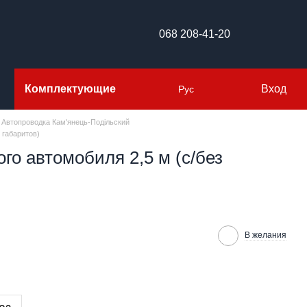
068 208-41-20
Комплектующие
Вход
Рус
 Автопроводка Кам'янець-Подільский
 габаритов)
го автомобиля 2,5 м (с/без
В желания