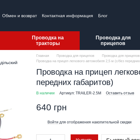
Обмен и возврат
Контактная информация
Блог
Проводка на
Проводка для
тракторы
прицепов
Главная
Проводка для прицепов
Проводка для прицепов
Проводка на прицеп легкового автомобиля 2,5 м (с/без передних
Проводка на прицеп легково
передних габаритов)
В наличии
Артикул: TRAILER-2.5M
Оставить отзыв
640 грн
Войти
для отображения накопительной скидки
%