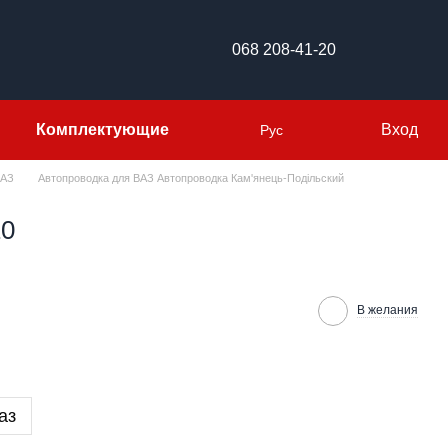
068 208-41-20
Комплектующие
Вход
Рус
ВАЗ
Автопроводка для ВАЗ Автопроводка Кам'янець-Подільский
10
В желания
аз