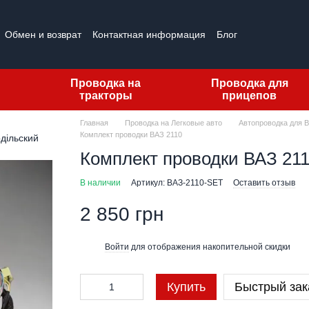
Обмен и возврат
Контактная информация
Блог
Проводка на
Проводка для
тракторы
прицепов
Главная
Проводка на Легковые авто
Автопроводка для 
Комплект проводки ВАЗ 2110
Комплект проводки ВАЗ 21
В наличии
Артикул: ВАЗ-2110-SET
Оставить отзыв
2 850 грн
Войти
для отображения накопительной скидки
%
Купить
Быстрый зак