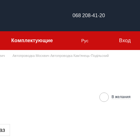
068 208-41-20
Комплектующие
Вход
Рус
вич
Автопроводка Москвич Автопроводка Кам'янець-Подільский
В желания
аз