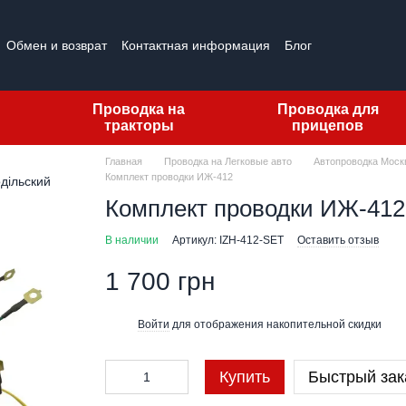
Обмен и возврат
Контактная информация
Блог
Проводка на
Проводка для
тракторы
прицепов
Главная
Проводка на Легковые авто
Автопроводка Моск
Комплект проводки ИЖ-412
Комплект проводки ИЖ-412
В наличии
Артикул: IZH-412-SET
Оставить отзыв
1 700 грн
Войти
для отображения накопительной скидки
%
Купить
Быстрый зак