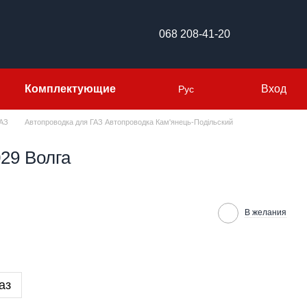
068 208-41-20
Комплектующие
Вход
Рус
ГАЗ
Автопроводка для ГАЗ Автопроводка Кам'янець-Подільский
29 Волга
В желания
аз