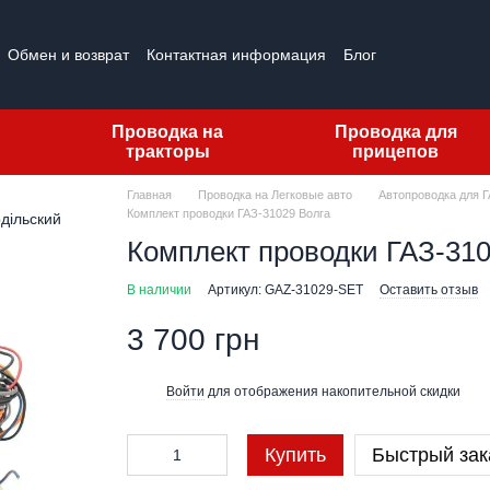
Обмен и возврат
Контактная информация
Блог
Проводка на
Проводка для
тракторы
прицепов
Главная
Проводка на Легковые авто
Автопроводка для 
Комплект проводки ГАЗ-31029 Волга
Комплект проводки ГАЗ-310
В наличии
Артикул: GAZ-31029-SET
Оставить отзыв
3 700 грн
Войти
для отображения накопительной скидки
%
Купить
Быстрый зак