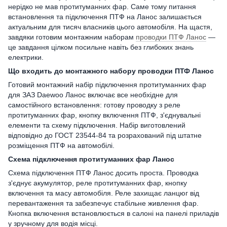
нерідко не мав протитуманних фар. Саме тому питання
встановлення та підключення ПТФ на Ланос залишається
актуальним для тисяч власників цього автомобіля. На щастя,
завдяки готовим монтажним наборам
проводки ПТФ Ланос
—
це завдання цілком посильне навіть без глибоких знань
електрики.
Що входить до монтажного набору проводки ПТФ Ланос
Готовий монтажний набір підключення протитуманних фар
для ЗАЗ Daewoo Ланос включає все необхідне для
самостійного встановлення: готову проводку з реле
протитуманних фар, кнопку включення ПТФ, з'єднувальні
елементи та схему підключення. Набір виготовлений
відповідно до ГОСТ 23544-84 та розрахований під штатне
розміщення ПТФ на автомобілі.
Схема підключення протитуманних фар Ланос
Схема підключення ПТФ Ланос досить проста. Проводка
з'єднує акумулятор, реле протитуманних фар, кнопку
включення та масу автомобіля. Реле захищає ланцюг від
перевантаження та забезпечує стабільне живлення фар.
Кнопка включення встановлюється в салоні на панелі приладів
у зручному для водія місці.