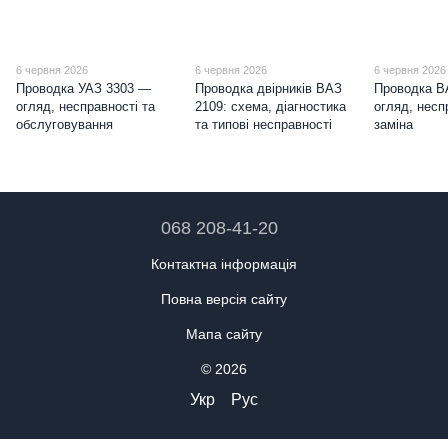
6 червня 2026
6 червня 2026
6 червня 2026
Проводка УАЗ 3303 —
Проводка двірників ВАЗ
Проводка В
огляд, несправності та
2109: схема, діагностика
огляд, несп
обслуговування
та типові несправності
заміна
068 208-41-20
Контактна інформація
Повна версія сайту
Мапа сайту
© 2026
Укр
Рус