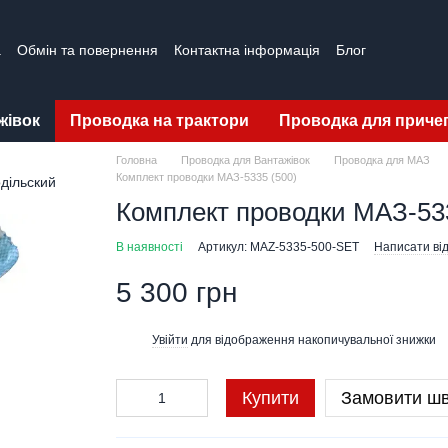
а
Обмін та повернення
Контактна інформація
Блог
жівок
Проводка на трактори
Проводка для приче
Головна
Проводка для Вантажівок
Проводка для МАЗ
Комплект проводки МАЗ-5335 (500)
Комплект проводки МАЗ-533
В наявності
Артикул: MAZ-5335-500-SET
Написати від
5 300 грн
Увійти
для відображення накопичувальної знижки
%
Купити
Замовити ш