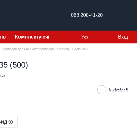
068 208-41-20
пів
Комплектуючі
Вхід
Укр
Проводка для МАЗ Автопроводка Кам'янець-Подільский
5 (500)
гук
В бажання
видко