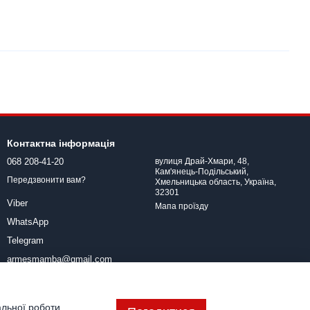
Контактна інформація
068 208-41-20
вулиця Драй-Хмари, 48,
Кам'янець-Подільський,
Передзвонити вам?
Хмельницька область, Україна,
32301
Viber
Мапа проїзду
WhatsApp
Telegram
armesmamba@gmail.com
альної роботи