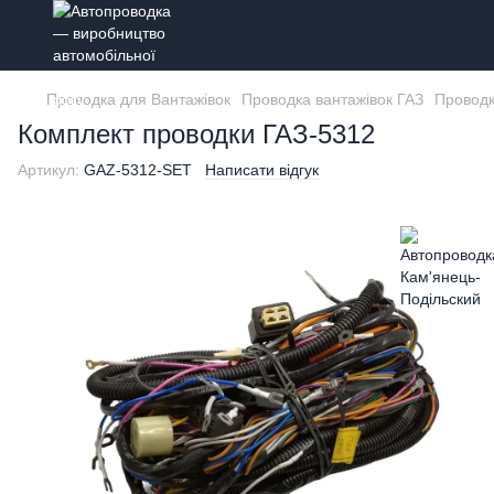
Проводка для Вантажівок
Проводка вантажівок ГАЗ
Проводк
Комплект проводки ГАЗ-5312
Артикул:
GAZ-5312-SET
Написати відгук