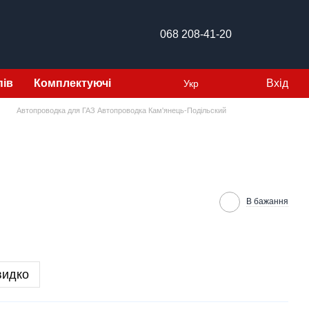
068 208-41-20
пів
Комплектуючі
Вхід
Укр
Автопроводка для ГАЗ Автопроводка Кам'янець-Подільский
В бажання
видко