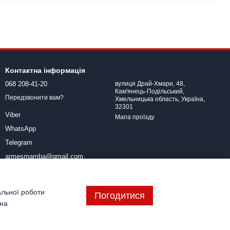
Контактна інформація
068 208-41-20
вулиця Драй-Хмари, 48,
Кам'янець-Подільський,
Передзвонити вам?
Хмельницька область, Україна,
32301
Viber
Мапа проїзду
WhatsApp
Telegram
armesmamba@gmail.com
альної роботи
Погодитися
 на