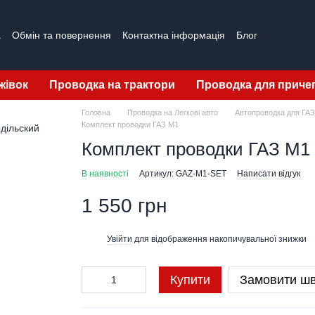
а
Обмін та повернення
Контактна інформація
Блог
жівок
Проводка на трактори
Проводка для приче
Головна
Проводка на Легкові авто
Автопроводка для ГАЗ
Комплект проводки ГАЗ М1
Комплект проводки ГАЗ М1
В наявності
Артикул: GAZ-M1-SET
Написати відгук
1 550 грн
Увійти
для відображення накопичувальної знижки
%
Купити
Замовити ш