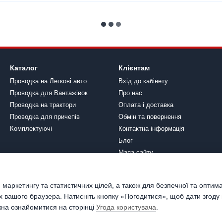
Каталог
Клієнтам
Проводка на Легкові авто
Вхід до кабінету
Проводка для Вантажівок
Про нас
Проводка на трактори
Оплата і доставка
Проводка для причепів
Обмін та повернення
Комплектуючі
Контактна інформація
Блог
Мапа сайту
Ми в соцмережах
 маркетингу та статистичних цілей, а також для безпечної та оптим
х вашого браузера. Натисніть кнопку «Погодитися», щоб дати згоду
жна ознайомитися на сторінці
Угода користувача
.