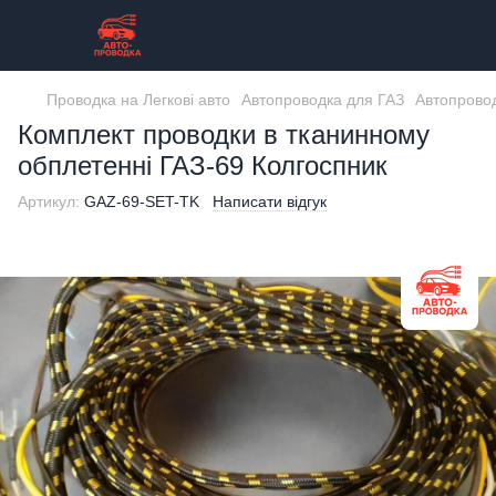
Проводка на Легкові авто
Автопроводка для ГАЗ
Автопровод
Комплект проводки в тканинному
обплетенні ГАЗ-69 Колгоспник
Артикул:
GAZ-69-SET-TK
Написати відгук